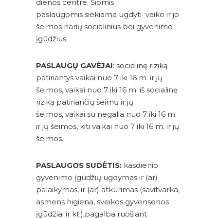
dienos centre. Šiomis
paslaugomis siekiama ugdyti vaiko ir jo
šeimos narių socialinius bei gyvenimo
įgūdžius.
PASLAUGŲ GAVĖJAI
: socialinę riziką
patiriantys vaikai nuo 7 iki 16 m. ir jų
šeimos, vaikai nuo 7 iki 16 m. iš socialinę
riziką patiriančių šeimų ir jų
šeimos, vaikai su negalia nuo 7 iki 16 m.
ir jų šeimos, kiti vaikai nuo 7 iki 16 m. ir jų
šeimos.
PASLAUGOS SUDĖTIS:
kasdienio
gyvenimo įgūdžių ugdymas ir (ar)
palaikymas, ir (ar) atkūrimas (savitvarka,
asmens higiena, sveikos gyvensenos
įgūdžiai ir kt.),pagalba ruošiant