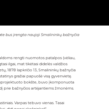
te bus įrengta naujoji Smalininkų bažnyčia
Pamaldoms rengti nuomotos patalpos (vėliau,
i ilgai, mat tikėtasi didelės valdžios
tų, 1878 lapkričio 13, Smalininkų bažnyčia
tatinys gražiai papuošė visą gyvenvietę.
o, suprojektuoto bokšte, buvo įkomponuota
pūdį prie bažnyčios artėjantiems žmo­nėms.
ustiniais. Varpas tebuvo vienas. Tasai
ai, didi ponai skolininkai!”