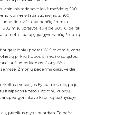
etuvininkais tada save laikė maždaug 500.
rs bendruomenę tada sudarė jau 2 400
iksuotas lietuviškai kalbančių žmonių
, 1902 m. jų užrašyta jau apie 800. O gal tik
ukario metais parapijoje gyvenančių žmonių
džiaugė ir lenkų poetas W. Sirokomlė, kartą
okiečių pirklių trobos iš medžio suręstos,
variai nušluotas kiemas. Čionykščiai
vose žemėse. Žmonių padermė graži, veidai
rkeltas į Vokietijos Eylau miestelį), po jo
visų Klaipėdos krašto liuteronų kunigų,
Jurbarką, vargoninkavo katalikų bažnyčioje.
au, prireikus plytų, nuardyta. Ta pačia