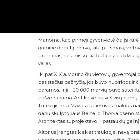
Manoma, kad pirmoji gyvenvietė čia įsikūrė
gaminę degutą, dervą, kitaip – smalą, vieto
priimtinas, nes miškų čia būta tikrai didžiuli
valias.
Iki pat XIX a. vidurio šių vietovių gyventoj
pasistačius bažnyčią, jos buvo nupirktos ir 
paramos. Ir ji – 30 000 markių buvo suteikt
pašventinama. Ant kalvelės, virš visų namų 
Turėjo jis retą Mažosios Lietuvos maldos na
danų skulp­toriaus Bertelio Thorvaldseno sta
Architektas suprojektavo ir patrauklų galin
Altorius įrengtas kiek atitrauktoje, navą pra
skambinamas ironizavęs parapijiečius: “Smalini