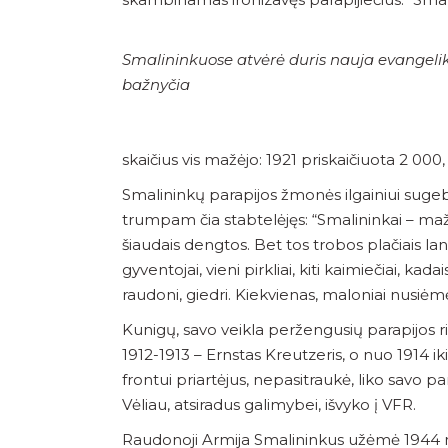
Smalininkuose atvėrė duris nauja evangelik
bažnyčia
skaičius vis mažėjo: 1921 priskaičiuota 2 000, 
Smalininkų parapijos žmonės ilgainiui sugeb
trumpam čia stabtelėjęs: “Smalininkai – maža
šiaudais dengtos. Bet tos trobos plačiais lan
gyventojai, vieni pirkliai, kiti kaimiečiai, 
raudoni, giedri. Kiekvienas, maloniai nusiėmęs
Kunigų, savo veikla peržengusių parapijos rib
1912-1913 – Ernstas Kreutzeris, o nuo 1914 ik
frontui priartėjus, nepasitraukė, liko savo pa
Vėliau, atsiradus galimybei, išvyko į VFR.
Raudonoji Armija Smalininkus užėmė 1944 m. s