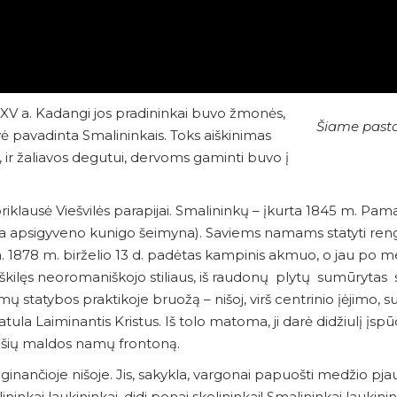
 XV a. Kadangi jos pradininkai buvo žmonės,
Šiame pasta
vė pavadinta Smalininkais. Toks aiškinimas
ų, ir žaliavos degutui, dervoms gaminti buvo į
ai priklausė Viešvilės parapijai. Smalininkų – įkurta 1845 m. 
čia apsigyveno kunigo šeimyna). Saviems namams statyti rengtas
a. 1878 m. birželio 13 d. padėtas kampinis akmuo, o jau po me
iškilęs neoromaniškojo stiliaus, iš raudonų plytų sumūrytas s
mų statybos praktikoje bruožą – nišoj, virš centrinio įėjim
tula Laiminantis Kristus. Iš tolo matoma, ji darė didžiulį įs
į šių maldos namų frontoną.
ilginančioje nišoje. Jis, sakykla, vargonai papuošti medžio pja
nkai laukininkai, didi ponai skolininkai! Smalininkai laukinink