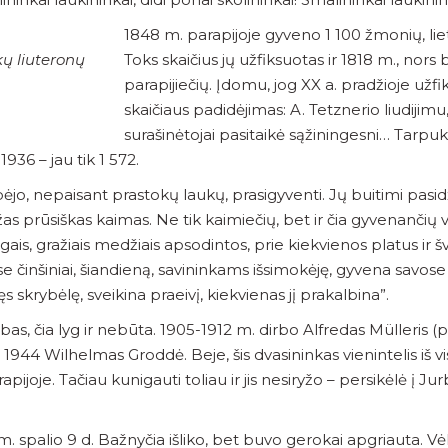
1848 m. parapijoje gyveno 1 100 žmonių, li
ų liuteronų
Toks skaičius jų užfiksuotas ir 1818 m., no
parapijiečių. Įdomu, jog XX a. pradžioje užf
skaičiaus padidėjimas: A. Tetznerio liudijimu
surašinėtojai pasitaikė sąžiningesni… Tarp
1936 – jau tik 1 572.
ėjo, nepaisant prastokų laukų, prasigyventi. Jų buitimi pasi
s prūsiškas kaimas. Ne tik kaimiečių, bet ir čia gyvenančių v
gais, gražiais medžiais apsodintos, prie kiekvienos platus ir š
kadaise činšiniai, šiandieną, savininkams išsimokėję, gyvena sa
 skrybėlę, sveikina praeivį, kiekvienas jį prakalbina”.
as, čia lyg ir nebūta. 1905-1912 m. dirbo Alfredas Mülleris (pe
i 1944 Wilhelmas Groddė. Beje, šis dvasininkas vienintelis iš 
rapijoje. Tačiau kunigauti toliau ir jis nesiryžo – persikėlė į 
palio 9 d. Bažnyčia išliko, bet buvo gerokai apgriauta. Vėli