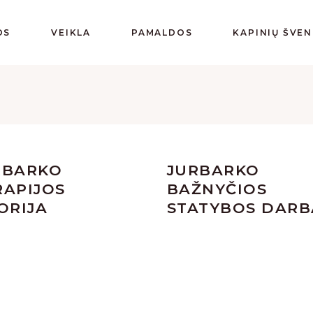
OS
VEIKLA
PAMALDOS
KAPINIŲ ŠVE
RBARKO
JURBARKO
RAPIJOS
BAŽNYČIOS
ORIJA
STATYBOS DARB