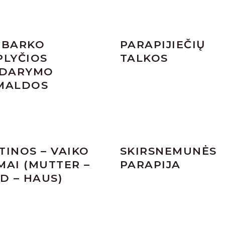
RBARKO
PARAPIJIEČIŲ
PLYČIOS
TALKOS
IDARYMO
MALDOS
TINOS – VAIKO
SKIRSNEMUNĖS
MAI (MUTTER –
PARAPIJA
D – HAUS)