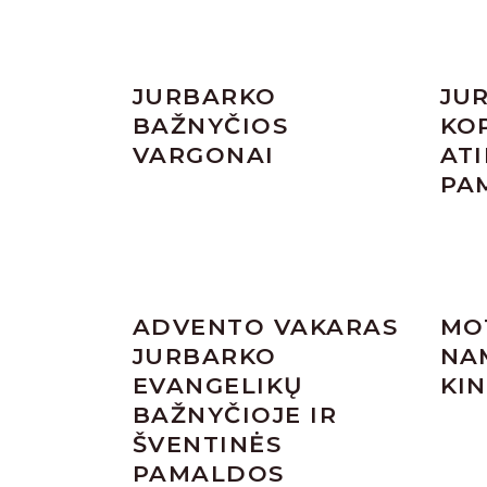
JURBARKO
JU
BAŽNYČIOS
KO
VARGONAI
AT
PA
ADVENTO VAKARAS
MO
JURBARKO
NA
EVANGELIKŲ
KIN
BAŽNYČIOJE IR
ŠVENTINĖS
PAMALDOS