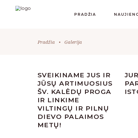
PRADŽIA
NAUJIEN
Pradžia
•
Galerija
SVEIKINAME JUS IR
JU
JŪSŲ ARTIMUOSIUS
PA
ŠV. KALĖDŲ PROGA
IST
IR LINKIME
VILTINGŲ IR PILNŲ
DIEVO PALAIMOS
METŲ!